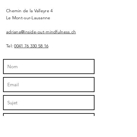
Chemin de la Valleyre 4
Le Mont-sur-Lausanne
adriana@inside-out-mindfulness.ch
Tel:
0041 76 330 58 16