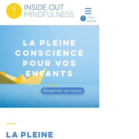
Cours
adultes
la PLeine
conscience
pour vos
enfants
Réserver un cours
La pleine