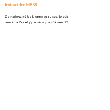
Instructrice MBSR
De nationalité bolivienne et suisse, je suis
née à La Paz et j’y ai vécu jusqu’à mes 19
ans. Je suis ensuite venue en France pour
faire des études en Economie, puis en
Suisse où j’ai obtenu le diplôme de Docteur
en Ethiques des Affaires à HEC Lausanne.
Instructrice de pleine conscience pour
adulte (MBSR) à Lausanne et maman de
deux petits garçons nées en 2014 et 2015,
j’ai décidé de me former à la méthode
d’Eline Snel, « L’attention ça marche » pour
combiner mes passions : la pleine
conscience, l’enseignement et les enfants.
En tant qu’instructrice du programme
MBSR, j’accompagne des adultes à prendre